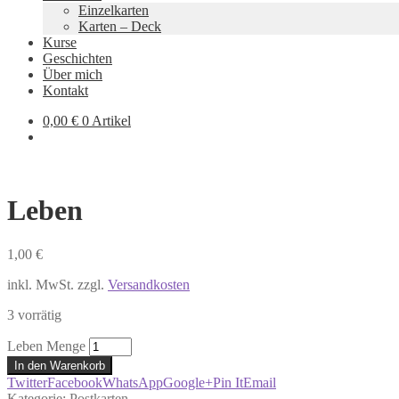
Einzelkarten
Karten – Deck
Kurse
Geschichten
Über mich
Kontakt
0,00
€
0 Artikel
Leben
1,00
€
inkl. MwSt.
zzgl.
Versandkosten
3 vorrätig
Leben Menge
In den Warenkorb
Twitter
Facebook
WhatsApp
Google+
Pin It
Email
Kategorie:
Postkarten