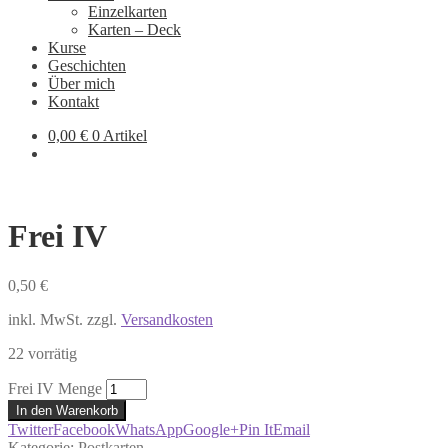
Einzelkarten
Karten – Deck
Kurse
Geschichten
Über mich
Kontakt
0,00
€
0 Artikel
Frei IV
0,50
€
inkl. MwSt.
zzgl.
Versandkosten
22 vorrätig
Frei IV Menge
In den Warenkorb
Twitter
Facebook
WhatsApp
Google+
Pin It
Email
Kategorie:
Postkarten