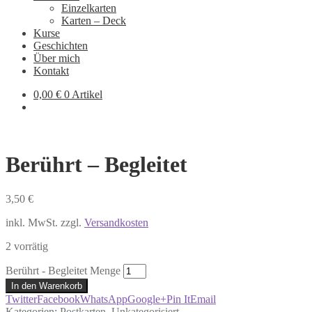
Einzelkarten
Karten – Deck
Kurse
Geschichten
Über mich
Kontakt
0,00
€
0 Artikel
Berührt – Begleitet
3,50
€
inkl. MwSt.
zzgl.
Versandkosten
2 vorrätig
Berührt - Begleitet Menge
In den Warenkorb
Twitter
Facebook
WhatsApp
Google+
Pin It
Email
Kategorien:
Postkarten
,
Unkategorisiert